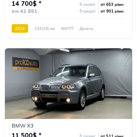
14 700$ *
В лизинг:
от 653
р/мес
42 851
В кредит:
от 901
р/мес
BYN
2014
234106 км
МКПП
Дизель
Передний привод
34
BMW X3
11 500$ *
В лизинг:
от 511
р/мес