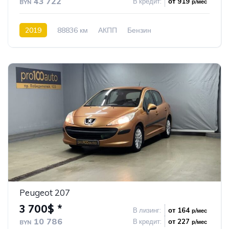
43 722
В кредит:
от 919
р/мес
BYN
2019
88836 км
АКПП
Бензин
Подключаемый полный привод
1
Peugeot 207
3 700$ *
В лизинг:
от 164
р/мес
10 786
В кредит:
от 227
р/мес
BYN