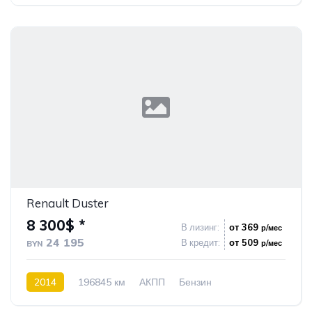
Передний привод
12
Renault Duster
8 300$ *
В лизинг:
от 369
р/мес
24 195
В кредит:
от 509
р/мес
BYN
2014
196845 км
АКПП
Бензин
Передний привод
1