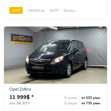
2007
180046 км
АКПП
Бензин
Передний привод
130
Opel Zafira
11 999$ *
В лизинг:
от 533
р/мес
34 977
В кредит:
от 735
р/мес
BYN