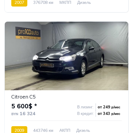
2007
376708 км
МКПП
Дизель
Передний привод
80
Citroen C5
5 600$ *
В лизинг:
от 249
р/мес
16 324
В кредит:
от 343
р/мес
BYN
2009
443746 км
АКПП
Дизель