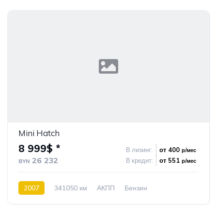
Mini Hatch
8 999$ *
В лизинг:
от 400
р/мес
26 232
В кредит:
от 551
р/мес
BYN
2007
341050 км
АКПП
Бензин
Передний привод
1