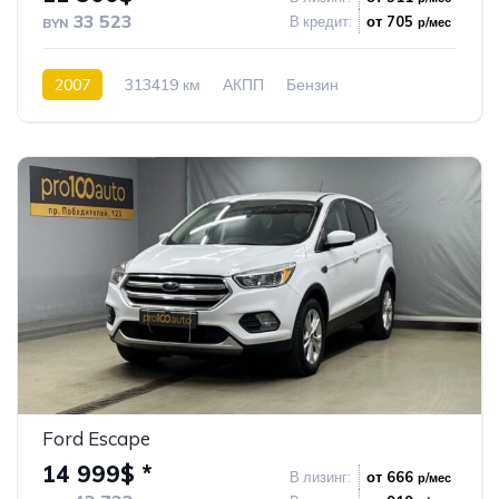
33 523
В кредит:
от 705
р/мес
BYN
2007
313419 км
АКПП
Бензин
Полный привод
91
Ford Escape
14 999$ *
В лизинг:
от 666
р/мес