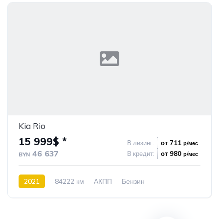
Kia Rio
15 999$ *
В лизинг:
от 711
р/мес
46 637
В кредит:
от 980
р/мес
BYN
2021
84222 км
АКПП
Бензин
Передний привод
1