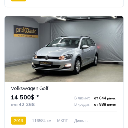
Передний привод
47
Volkswagen Golf
14 500$ *
В лизинг:
от 644
р/мес
42 268
В кредит:
от 888
р/мес
BYN
2013
116584 км
МКПП
Дизель