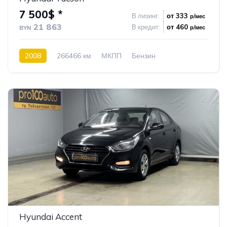
7 500$ *
В лизинг:
от 333
р/мес
21 863
В кредит:
от 460
р/мес
BYN
2008
266466 км
МКПП
Бензин
Передний привод
24
Hyundai Accent