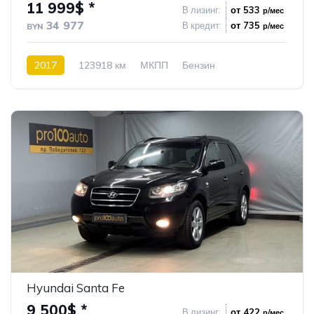
11 999$ *
В лизинг:
от 533
р/мес
34 977
В кредит:
от 735
р/мес
BYN
2017
123918 км
МКПП
Бензин
Передний привод
51
Hyundai Santa Fe
9 500$ *
В лизинг:
от 422
р/мес