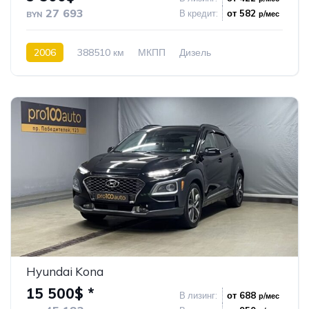
27 693
В кредит:
от 582
р/мес
BYN
2006
388510 км
МКПП
Дизель
Подключаемый полный привод
52
Hyundai Kona
15 500$ *
В лизинг:
от 688
р/мес