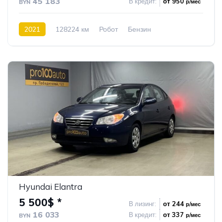
45 183
В кредит:
от 950
р/мес
BYN
2021
128224 км
Робот
Бензин
Подключаемый полный привод
73
Hyundai Elantra
5 500$ *
В лизинг:
от 244
р/мес
16 033
В кредит:
от 337
р/мес
BYN