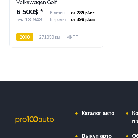
Volkswagen Golf
6 500$ *
В лизинг:
от 289
р/мес
18 948
В кредит:
от 398
р/мес
BYN
2008
271858 км
МКПП
Бензин
Передний привод
54
Каталог авто
К
пр
Выкуп авто
О