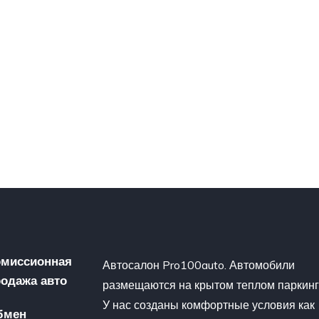
омиссионная
Автосалон Pro100auto. Автомобили
одажа авто
размещаются на крытом теплом паркинг
У нас созданы комфортные условия как
бмен