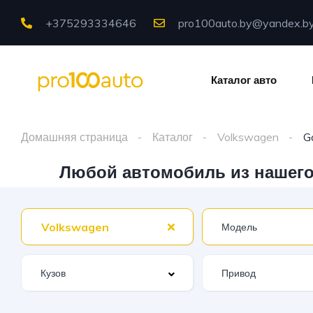
+375293334646
pro100auto.by@yandex.b
Каталог авто
Домашняя страница
Каталог
Volkswagen
G
Любой автомобиль из нашего 
Volkswagen